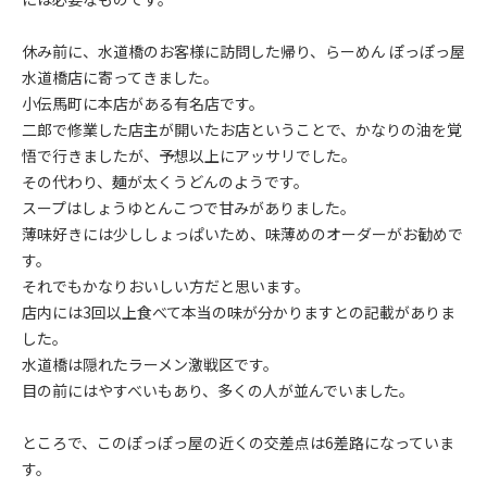
休み前に、水道橋のお客様に訪問した帰り、らーめん ぽっぽっ屋
水道橋店に寄ってきました。
小伝馬町に本店がある有名店です。
二郎で修業した店主が開いたお店ということで、かなりの油を覚
悟で行きましたが、予想以上にアッサリでした。
その代わり、麺が太くうどんのようです。
スープはしょうゆとんこつで甘みがありました。
薄味好きには少ししょっぱいため、味薄めのオーダーがお勧めで
す。
それでもかなりおいしい方だと思います。
店内には3回以上食べて本当の味が分かりますとの記載がありま
した。
水道橋は隠れたラーメン激戦区です。
目の前にはやすべいもあり、多くの人が並んでいました。
ところで、このぽっぽっ屋の近くの交差点は6差路になっていま
す。