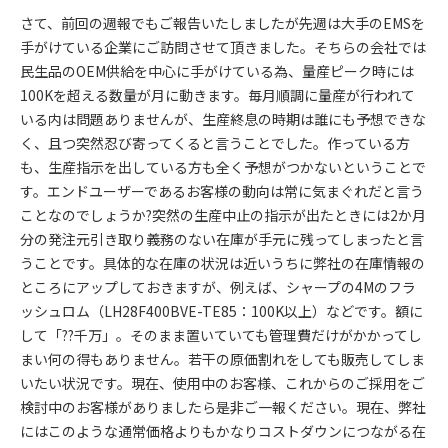
さて、前回の週報でもご報告いたしましたが先週は大手のEMSを
手がけている企業にご訪問させて頂きました。そちらの会社では
民生品のOEM供給を中心に手がけている為、量産ピーク時には
100Kを超える数量が月に動きます。毎月順調に量産が行われて
いる内は問題ありませんが、生産終息の時期は誰にも予想できな
く、且つ突然忍び寄ってくると言うことでした。作っている方
も、生産指示を出している方も全く予想がつかないということで
す。エンドユーザーであるお客様の動向は常に気まぐれだと言う
ことなのでしょうか?突然の生産中止の指示が出たときには2か月
分の発注元引き取り義務のない在庫が手元に残ってしまったと言
うことです。具体的な在庫の状況は近いうちに弊社の在庫情報の
ところにアップしておきますが、例えば、シャープの4Mのフラ
ッシュロム（LH28F400BVE-TE85：100K以上）などです。額に
して「??千万」。そのまま置いていても管理費だけがかかってし
まい何の得もありません。若干の原価割れをしても販売してしま
いたい状況です。現在、使用中のお客様、これからのご採用をご
検討中のお客様がありましたら是非ご一報ください。現在、弊社
にはこのような通常価格よりもかなりコストダウンにつながる在