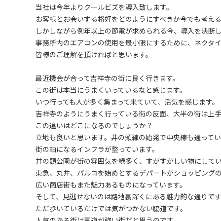
当社は今年よりクールビズを導入致します。
お客様とお会いする格好をどのようにすべきか今でも考え
しかしながら例年以上の節電が求められる今、導入を決断
事務所内のエアコンの使用を最小限にするために、ネクタ
皆様のご理解を頂ければと思います。
最近機会が合って吉祥寺の街に良く行きます。
この街は本当にうまくいっているなと感じます。
いつ行っても人が多く集まって来ていて、活気を感じます。
吉祥寺のようにうまく行っている街の反面、大半の街は上
この違いはどこになるのでしょうか？
立地も良いと思います。井の頭線の始発で中央線も通ってい
街の軸になるインフラが整っています。
井の頭公園が街の雰囲気を緑多く、すがすがしい物にして
東急、丸井、パルコを始めとするデパートがショッピング
広い商店街もまた魅力あるものになっています。
そして、見逃せないのは路地裏深くにある魅力的な通りで
ただ歩いているだけでは気がつかない脇道です。
人気のある街は裏道が強い街だと思うのです。