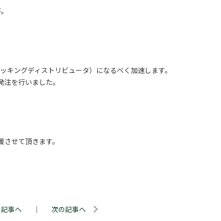
が。
or（ストッキングディストリビュータ）になるべく加速します。
の発注を行いました。
援させて頂きます。
の記事へ
｜
次の記事へ