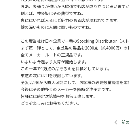
まあ、表通りが強いから脇道でも店が成り立つと思います
例えば、神楽坂はその典型ですね。
裏にはいれば入るほど魅力のある店が現われてきます。
懐の深いものに人間は弱いものですね。
この度当社は日本企業で一番のStocking Distribut
まず第一弾として、東芝製の製品を2000点（約4000万）
全てメーカールートの正規品です。
いよいよ今週より入荷が開始します。
この一年で1万点の品ぞろえを目標としています。
東芝の次にはTIを検討しています。
全製品1個から購入可能にして、お客様の必要数量調達を応
今後はその他多くのメーカーを随時発注予定です。
皆様には確定次第情報をお伝え致します。
どうぞ楽しみにお待ちください。
前