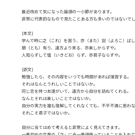
最近改めて気になった論語の一小節があります。
非常に代表的なもので見たことある方も多いのではないでし
(本文)
学んで時に之（これ）を習う、亦（また）説（よろこ）ば
朋（とも）有り、遠方より来る、亦楽しからずや。
人知らずして慍（いきどお）らず、亦君子ならずや。
(訳文)
勉強したら、その内容をいつでも時間があれば復習する。
それはなんとうれしいことではないか。
同じ志を持つ友達がいて、遠方から自分を訪ねてくれる。
なんとそれは楽しいことではないか。
自分の実力を誰も理解してくれなくても、不平不満に思わ
それこそ君子ではないか。
自分に当てはめて考えると非常によく見えてきます。
一番初めの文章の「之」に今一番頑張っていることを入れ