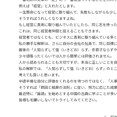
例えば「経営」と入れたとします。
一生懸命になって経営に取り組んで、失敗もしながらも少し
そうすればうれしくなりますよね。
もし経営に真剣に取り組んでいたとしたら、同じ志を持っ
これは、同じ経営者仲間と捉えることもできます。
経営者ではなくとも、ビジネスに真剣に取り組んでいる多
私の勝手な解釈は、さらに自分の会社の社員で、同じ目標
最後の「人知らずして慍（いきどお）らず、亦君子ならず
少々頑張ったくらいでは人から簡単には評価されません。
人から認められることも大切ですが、本当に正しいことを
私の解釈では、「人知らずして慍（いきどお）らず」のと
考えても良いと思います。
中途半端な自分に評価をくれるのを待つのではなく、「人
そうすれば「原因と結果の法則」に従い、努力に応じた成
最近特に「論語」を始めとする中国の古典に学ぶことが多
皆様も毛嫌いしないでトライしてみてください。