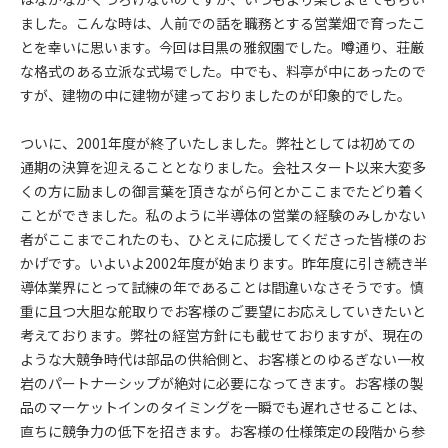
ました。こんな時は、人前での話を職務とする営業畑で育ったこ
とを幸いに思います。今回は目黒の雅叙園でした。噂通り、荘厳
な格式のある立派な式場でした。中でも、料亭が中にあったので
すが、建物の中に建物が建っておりましたのが印象的でした。
ついに、2001年度が終了いたしました。弊社としては初めての
通期の決算を迎えることとなりました。会社スタート以来大変多
くの方に励ましの御言葉を頂きながら何とかここまでたどり着く
ことができました。私のように半導体の営業の経験のみしかない
者がここまでこれたのも、ひとえに応援してくださった皆様のお
かげです。いよいよ2002年度が始まります。昨年度に引き続き半
導体業界にとって試練の年であることは間違いなさそうです。慎
重に且つ大胆な舵取りでお客様のご要望にお応えしていきたいと
考えております。弊社の経営方針にも載せておりますが、現在の
ような大競争時代は部品の供給側と、お客様とのゆるぎない一枚
岩のパートナーシップが絶対に必要になってきます。お客様の製
品のマーケットインのタイミングを一瞬でも遅れさせることは、
直ちに競争力の低下を招きます。お客様の仕様策定の段階から参