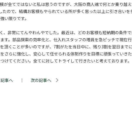
規模が全てではないと私は思うのですが、大阪の商人魂で何とか乗り越え
したので、結構お客様もやられている所が多く思った以上に引き合いを
心強い限りです。
多く、非常にてんやわんやでした。最近は、どのお客様も短納期の条件で
ります。部品探索の効率化と、仕入れスタッフの増員を急ピッチで現在行
を頂くことが多いのですが、7割がたを当日中に、残り3割を翌日まで
験をさらに強化し、安心して任せられる体制作りを目標に頑張っていきた
ぶつけてください。全てに対してトライして行きたいと考えております。
の記事へ
｜
次の記事へ