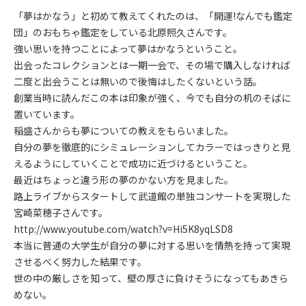
「夢はかなう」と初めて教えてくれたのは、「開運!なんでも鑑定
団」のおもちゃ鑑定をしている北原照久さんです。
強い思いを持つことによって夢はかなうということ。
出会ったコレクションとは一期一会で、その場で購入しなければ
二度と出会うことは無いので後悔はしたくないという話。
創業当時に読んだこの本は印象が強く、今でも自分の机のそばに
置いています。
稲盛さんからも夢についての教えをもらいました。
自分の夢を徹底的にシミュレーションしてカラーではっきりと見
えるようにしていくことで成功に近づけるということ。
最近はちょっと違う形の夢のかない方を見ました。
路上ライブからスタートして武道館の単独コンサートを実現した
宮崎菜穂子さんです。
http://www.youtube.com/watch?v=Hi5K8yqLSD8
本当に普通の大学生が自分の夢に対する思いを情熱を持って実現
させるべく努力した結果です。
世の中の厳しさを知って、壁の厚さに負けそうになってもあきら
めない。