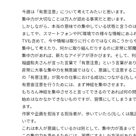
今週は「有意注意」について考えてみたいと思います。
集中力が大切なことは万人が認める事実だと思います。
しかしながら、本当の意味での集中している状態と言うの
ましてや、スマートフォンやPC環境での様々な情報にあふ
TVも含めて、今や情報は取りに行くのではなく向こうから
集中して考えたり、何かに取り組んだりするのに非常に邪魔
集中力があれば、新たなアイデアが浮かびます。そして、判
稲盛和夫さんが言った言葉で「有意注意」という言葉があ
非常に大事な集中力を無意識ではなく、意識して注意する
の「有意注意」が我々の仕事における成功につながる(もし
有意宙注意を行うためには、まず神経を集中させます。
もちろん神経を集中させろと言ってできるのであれば何の
始めはなかなかできないものですが、習慣にしてしまうま
ます。
作家や企画を担当する担当者が、歩いていたら(もしくは風
いです。
これは本人が意識しているかは別として、集中力が高まって
この集中力を高めるためには、習慣にするしか方法があり