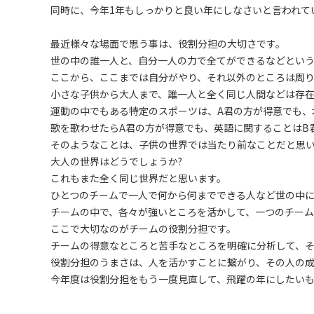
同時に、今年1年もしっかりと良い年にしなさいと言われて
最近様々な場面で思う事は、役割分担の大切さです。
世の中の誰一人と、自分一人の力で全てができるなどとい
ここから、ここまでは自分がやり、それ以外のところは周
小さな子供から大人まで、誰一人と全く同じ人間などは存
運動の中でもある特定のスポーツは、A君の方が得意でも、
歌を歌わせたらA君の方が得意でも、英語に関することはB
そのようなことは、子供の世界では当たり前なことだと思
大人の世界はどうでしょうか?
これもまた全く同じ世界だと思います。
ひとつのチームで一人で何から何までできる人など世の中
チームの中で、各々が強いところを活かして、一つのチーム
ここで大切なのがチームの役割分担です。
チームの得意なところと苦手なところを明確に分析して、
役割分担のうまさは、人を活かすことに繋がり、その人の成
今年度は役割分担をもう一度見直して、飛躍の年にしたい