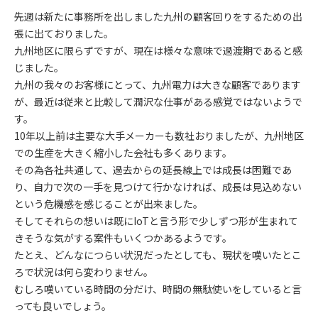
先週は新たに事務所を出しました九州の顧客回りをするための出
張に出ておりました。
九州地区に限らずですが、現在は様々な意味で過渡期であると感
じました。
九州の我々のお客様にとって、九州電力は大きな顧客であります
が、最近は従来と比較して潤沢な仕事がある感覚ではないようで
す。
10年以上前は主要な大手メーカーも数社おりましたが、九州地区
での生産を大きく縮小した会社も多くあります。
その為各社共通して、過去からの延長線上では成長は困難であ
り、自力で次の一手を見つけて行かなければ、成長は見込めない
という危機感を感じることが出来ました。
そしてそれらの想いは既にIoTと言う形で少しずつ形が生まれて
きそうな気がする案件もいくつかあるようです。
たとえ、どんなにつらい状況だったとしても、現状を嘆いたとこ
ろで状況は何ら変わりません。
むしろ嘆いている時間の分だけ、時間の無駄使いをしていると言
っても良いでしょう。