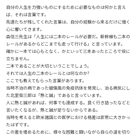
自分の人生を力強いものにするために必要なものは何かと言え
ば、それは言葉です。
先達たちが残してくれた言葉は、自分の経験から来るだけに強く
心に響いてきます。
森信三先生は「人生には二本のレールが必要だ。新幹線も二本の
レールがあるからどこまでも走って行ける」と言っています。
確かに一本では心もとなく、かといって三本あったところで役に
立ちません。
二本であることが大切ということでしょう。
それでは人生の二本のレールとは何なのか?
ここでも教えてもらった言葉があります。
当時不治の病であった破傷風の免疫抗体を発見し、治る病気にし
た北里柴三郎は「熱と誠」であると言っています。
人に熱と誠があれば、何事でも達成する。良く行き詰ったなどと
言いたくなるが、熱と誠が足りないからである。
当時を考えると欧米諸国との医学における格差は非常に大きかっ
たはずです。
この差を埋めるために、様々な困難と闘いながら自らの道を切り