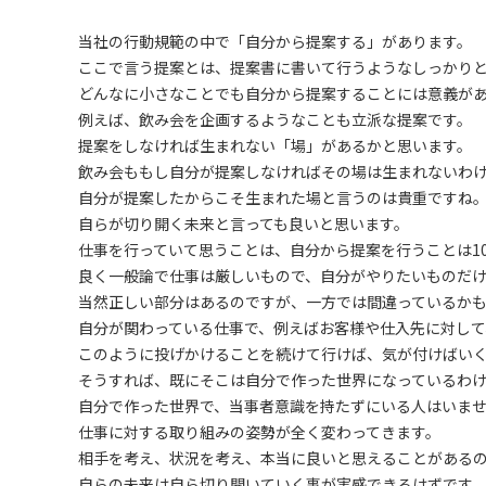
当社の行動規範の中で「自分から提案する」があります。
ここで言う提案とは、提案書に書いて行うようなしっかり
どんなに小さなことでも自分から提案することには意義が
例えば、飲み会を企画するようなことも立派な提案です。
提案をしなければ生まれない「場」があるかと思います。
飲み会ももし自分が提案しなければその場は生まれないわ
自分が提案したからこそ生まれた場と言うのは貴重ですね
自らが切り開く未来と言っても良いと思います。
仕事を行っていて思うことは、自分から提案を行うことは1
良く一般論で仕事は厳しいもので、自分がやりたいものだ
当然正しい部分はあるのですが、一方では間違っているか
自分が関わっている仕事で、例えばお客様や仕入先に対して
このように投げかけることを続けて行けば、気が付けばい
そうすれば、既にそこは自分で作った世界になっているわ
自分で作った世界で、当事者意識を持たずにいる人はいま
仕事に対する取り組みの姿勢が全く変わってきます。
相手を考え、状況を考え、本当に良いと思えることがある
自らの未来は自ら切り開いていく事が実感できるはずです