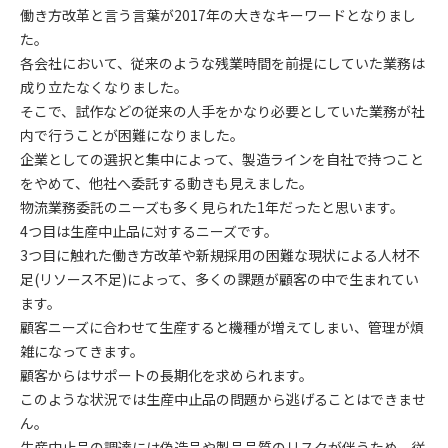
働き方改革と言う言葉が2017年の大きなキーワードとなりまし
た。
各会社において、従来のような残業時間を前提にしていた業務は
成り立たなくなりました。
そこで、試作などの従来の人手をかなり必要としていた業務が社
内で行うことが困難になりました。
企業としての選択と集中によって、製造ラインを自社で持つこと
をやめて、他社へ委託する動きも見えました。
物流業務委託のニーズも多く見られた1年だったと思います。
4つ目は生産中止品に対するニーズです。
3つ目に触れた働き方改革や新規採用の困難な現状による人材不
足(リソース不足)によって、多くの課題が顧客の中で生まれてい
ます。
顧客ニーズに合わせて生産すると機種が増えてしまい、管理が煩
雑になってきます。
顧客からはサポートの長期化を求められます。
このような状況では生産中止品の問題から逃げることはできませ
ん。
生産中止品の調達には偽造品や製品品質のリスクが伴うため、従