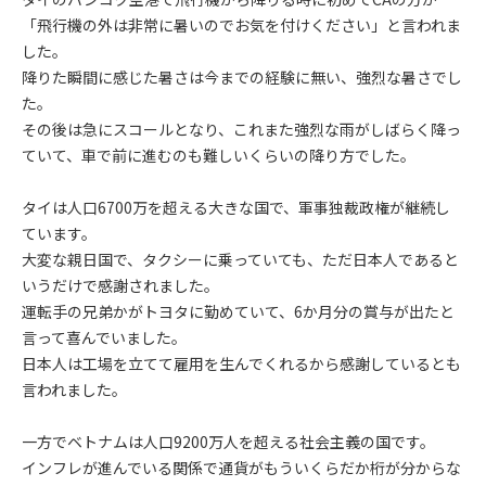
「飛行機の外は非常に暑い
のでお気を付けください」と言われま
した。
降りた瞬間に感じた暑さは今までの経験に無い、強烈な暑さでし
た。
その後は急にスコールとなり、これまた強烈な雨がしばらく降っ
ていて、車で前に進むのも難しいくらいの降り方でした。
タイは人口6700万を超える大きな国で、軍事独裁政権が継続し
ています。
大変な親日国で、タクシーに乗っていても、ただ日本人であると
いうだけで感謝されました。
運転手の兄弟かがトヨタに勤めていて、6か月分の賞与が出たと
言って喜んでいました。
日本人は工場を立てて雇用を生んでくれるから感謝しているとも
言われました。
一方でベトナムは人口9200万人を超える社会主義の国です。
インフレが進んでいる関係で通貨がもういくらだか桁が分からな