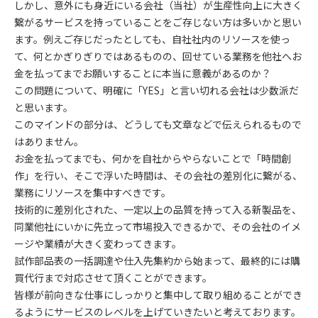
しかし、意外にも身近にいる会社（当社）が生産性向上に大きく
繋がるサービスを持っていることをご存じない方は多いかと思い
ます。例えご存じだったとしても、自社社内のリソースを使っ
て、何とかぎりぎりではあるものの、回せている業務を他社へお
金を払ってまでお願いすることに本当に意義があるのか？
この問題について、明確に「YES」と言い切れる会社は少数派だ
と思います。
このマインドの部分は、どうしても文章などで伝えられるもので
はありません。
お金を払ってまでも、何かを自社からやらないことで「時間創
作」を行い、そこで浮いた時間は、その会社の差別化に繋がる、
業務にリソースを集中すべきです。
技術的に差別化された、一定以上の品質を持って入る新製品を、
同業他社にいかに先立って市場投入できるかで、その会社のイメ
ージや業績が大きく変わってきます。
試作部品表の一括調達や仕入先集約から始まって、最終的には購
買代行まで対応させて頂くことができます。
皆様が前向きな仕事にしっかりと集中して取り組めることができ
るようにサービスのレベルを上げていきたいと考えております。