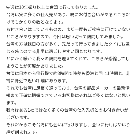
先週は10年振り以上に台湾に行って参りました。
台湾は実に多くの仕入先があり、既にお付き合いがあるところだ
けでもかなりの数となります。
お付き合いはしているものの、まだ一度もご挨拶に行けていない
ところがありますので、今回は思い切って訪問してみました。
台湾の方は親日の方が多く、先だって行ってきましたタイにも通
じる感じのする非常に過ごしやすい国となります。
とにかく暖かく我々の訪問を迎えてくれて、こちらが恐縮してし
まうことが何度かありました。
台湾は日本から飛行機で約3時間で時差も香港と同じ1時間と、非
常に身近で近い距離にあります。
それでも台湾に足繁く通っており、台湾の部品メーカーの最新情
報まで正確に把握できているお客様はそれほど多くはないと思い
ます。
我々はある1社ではなく多くの台湾の仕入先様とのお付き合いが
ございます。
それだからこそ台湾にも会いに行けますし、会いに行けばやはり
絆が刻まれます。