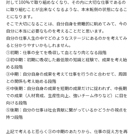
対して100%で取り組めなくなり、その内に大切な仕事であるの
に取り組むことが出来なくなるような、本末転倒の状態になるこ
とになります。
そこで大切になることは、自分自身を俯瞰的に眺めてみて、今の
自分に本当に必要なものを考えることだと思います。
自分の仕事人生の中でどのようなステージにあるのかを考えてみ
ると分かりやすいかもしれません。
①初期：仕事の全てを吸収して血となり肉となる段階
②初中期：初期に吸収した最低限の知識と経験で、成果を考え始
める段階
③中期：自分自身の成果を考えて仕事を行うのと合わせて、周囲
との関係も考え始める段階
④中後期：自分自身の成果を短期の成果だけに捉われず、中長期
での成果（人材育成、生産性向上、強いチーム作りなど）に目を
向ける段階
⑤後期：自分の仕事は社会貢献に繋がっているかどうかの視点を
持つ段階
上記で考えると恐らく③の中期のあたりから、仕事の捉え方を再