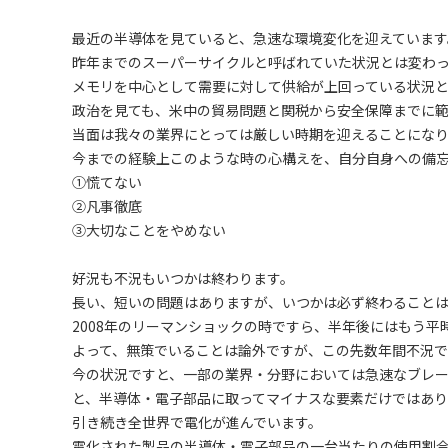
最近の半導体を見ていると、急速な環境変化を迎えています
昨年までのスーパーサイクルと呼ばれていた状況とは変わ
メモリを中心として需要に対して供給が上回っている状況と
政治を見ても、米中の貿易問題と関税から安全保障までに
当面は我々の業界にとっては厳しい時期を迎えることにな
今までの経験上このような時の心構えを、自分自身への備
①慌てない
②凡事徹底
③大切なことをやめない
好況も不況もいつかは終わります。
長い、短いの問題はありますが、いつかは必ず終わること
2008年のリーマンショックの時ですら、半年後にはもう平
よって、無策でいることは論外ですが、この先数年間不況
今の状況ですと、一部の業界・分野においては急速なブレ
と、半導体・電子部品に取ってマイナスな要素だけではあ
引き続き全世界で電化が進んでいます。
電化された製品の半導体・電子部品の一台当たりの使用割