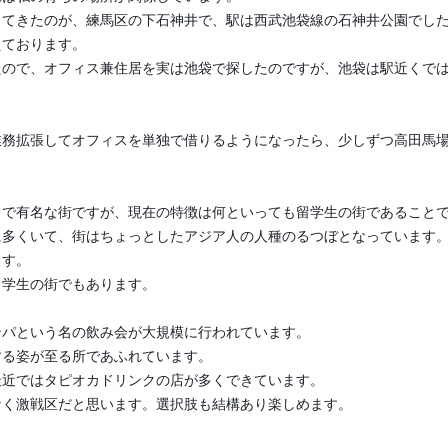
してきたのが、練馬区の下石神井で、駅は西武池袋線の石神井公園でし
えております。
たので、オフィス兼住居を実は池袋で探したのですが、池袋は駅近くで
業務拡張してオフィスを単独で借りるようになったら、少しずつ高田馬
とで有名な街ですが、現在の特徴は何といっても留学生の街であること
に多くいて、街はちょっとしたアジア人の人種のるつぼとなっています
ます。
ら学生の街でもあります。
ンパという名の飲み会が大規模に行われています。
する姿が至る所であふれています。
最近ではタピオカドリンクの店が多くできています。
なく激戦区だと思います。選択肢も結構あり楽しめます。