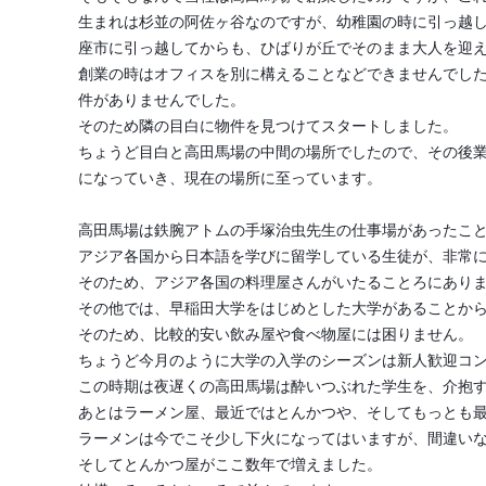
生まれは杉並の阿佐ヶ谷なのですが、幼稚園の時に引っ越
座市に引っ越してからも、ひばりが丘でそのまま大人を迎
創業の時はオフィスを別に構えることなどできませんでし
件がありませんでした。
そのため隣の目白に物件を見つけてスタートしました。
ちょうど目白と高田馬場の中間の場所でしたので、その後
になっていき、現在の場所に至っています。
高田馬場は鉄腕アトムの手塚治虫先生の仕事場があったこ
アジア各国から日本語を学びに留学している生徒が、非常
そのため、アジア各国の料理屋さんがいたることろにあり
その他では、早稲田大学をはじめとした大学があることか
そのため、比較的安い飲み屋や食べ物屋には困りません。
ちょうど今月のように大学の入学のシーズンは新人歓迎コ
この時期は夜遅くの高田馬場は酔いつぶれた学生を、介抱
あとはラーメン屋、最近ではとんかつや、そしてもっとも
ラーメンは今でこそ少し下火になってはいますが、間違い
そしてとんかつ屋がここ数年で増えました。