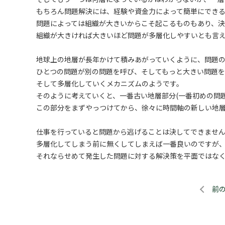
もちろん問題解決には、経験や資金力によって簡単にでき
問題によっては組織が大きいからこそ起こるものもあり、
組織が大きければ大きいほど問題が多層化しやすいとも言
地球上の地層が長年かけて積みあがっていくように、問題
ひとつの問題が別の問題を呼び、そしてもっと大きい問題
そして多層化していくメカニズムのようです。
そのように考えていくと、一番古い地層部分(一番初めの問
この部分をまずやっつけてから、徐々に時間軸の新しい地
仕事を行っていると問題から逃げることは決してできませ
多層化してしまう前に無くしてしまえば一番良いのですが
それならせめて発生した問題に対する解決策を平面ではな
前