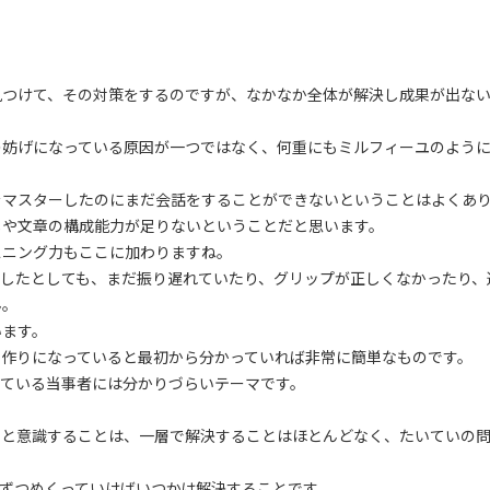
見つけて、その対策をするのですが、なかなか全体が解決し成果が出な
の妨げになっている原因が一つではなく、何重にもミルフィーユのよう
をマスターしたのにまだ会話をすることができないということはよくあ
しや文章の構成能力が足りないということだと思います。
スニング力もここに加わりますね。
したとしても、まだ振り遅れていたり、グリップが正しくなかったり、
ん。
います。
の作りになっていると最初から分かっていれば非常に簡単なものです。
している当事者には分かりづらいテーマです。
題と意識することは、一層で解決することはほとんどなく、たいていの
ずつめくっていけばいつかは解決することです。