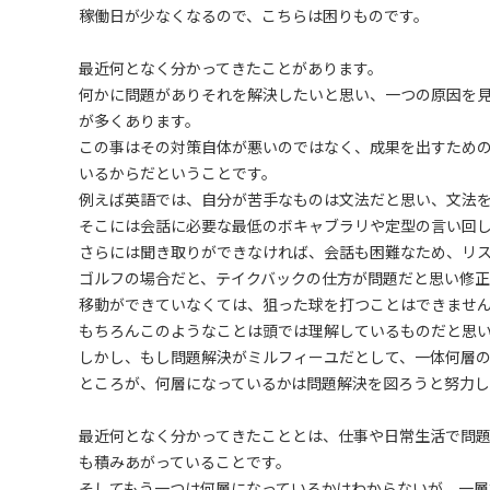
稼働日が少なくなるので、こちらは困りものです。
最近何となく分かってきたことがあります。
何かに問題がありそれを解決したいと思い、一つの原因を
が多くあります。
この事はその対策自体が悪いのではなく、成果を出すため
いるからだということです。
例えば英語では、自分が苦手なものは文法だと思い、文法
そこには会話に必要な最低のボキャブラリや定型の言い回
さらには聞き取りができなければ、会話も困難なため、リ
ゴルフの場合だと、テイクバックの仕方が問題だと思い修正
移動ができていなくては、狙った球を打つことはできませ
もちろんこのようなことは頭では理解しているものだと思
しかし、もし問題解決がミルフィーユだとして、一体何層
ところが、何層になっているかは問題解決を図ろうと努力
最近何となく分かってきたこととは、仕事や日常生活で問
も積みあがっていることです。
そしてもう一つは何層になっているかはわからないが、一層