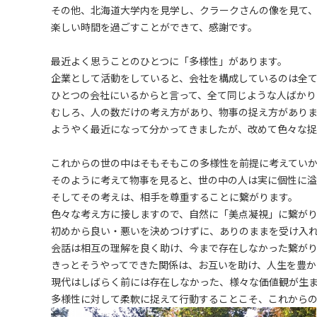
その他、北海道大学内を見学し、クラークさんの像を見て
楽しい時間を過ごすことができて、感謝です。
最近よく思うことのひとつに「多様性」があります。
企業として活動をしていると、会社を構成しているのは全
ひとつの会社にいるからと言って、全て同じような人ばかり
むしろ、人の数だけの考え方があり、物事の捉え方があり
ようやく最近になって分かってきましたが、改めて色々な
これからの世の中はそもそもこの多様性を前提に考えてい
そのように考えて物事を見ると、世の中の人は実に個性に
そしてその考えは、相手を尊重することに繋がります。
色々な考え方に接しますので、自然に「美点凝視」に繋が
初めから良い・悪いを決めつけずに、ありのままを受け入
会話は相互の理解を良く助け、今まで存在しなかった繋が
きっとそうやってできた関係は、お互いを助け、人生を豊か
現代はしばらく前には存在しなかった、様々な価値観が生
多様性に対して柔軟に捉えて行動することこそ、これから