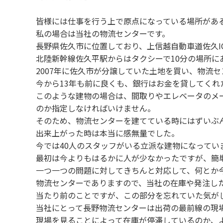
皆様には仕事を行う上で原点になっている場所があ
私の場合は当社の物流センターです。
長野県佐久市に位置しており、上信越自動車道佐久I
北陸新幹線佐久平駅からはタクシーで10分の場所に
2007年に佐久市が分譲していた土地を買い、物流
今から13年も前に良くも、銀行はお金を貸してくれ
このような建物の場合は、間取りやエレベータのメ
のか指定しなければいけません。
そのため、物流センターを建てている時にはずいぶ
出来上がった時は本当に感無量でした。
今では40人のスタッフがいる立派な建物になってい
最初は今よりもはるかに人が少なかったですが、簡
一つ一つの問題に対してきちんと対応して、何とか
物流センターでありますので、当社の在庫や発注し
当たり前のことですが、この部分を忘れていた気が
当社にとって長野物流センターは出荷の最前線の現
現場を見ることによって在庫が停滞しているのか、