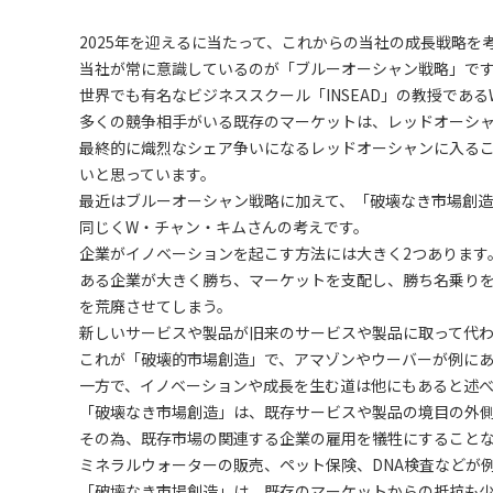
2025年を迎えるに当たって、これからの当社の成長戦略を
当社が常に意識しているのが「ブルーオーシャン戦略」で
世界でも有名なビジネススクール「INSEAD」の教授であ
多くの競争相手がいる既存のマーケットは、レッドオーシ
最終的に熾烈なシェア争いになるレッドオーシャンに入る
いと思っています。
最近はブルーオーシャン戦略に加えて、「破壊なき市場創
同じくW・チャン・キムさんの考えです。
企業がイノベーションを起こす方法には大きく2つあります
ある企業が大きく勝ち、マーケットを支配し、勝ち名乗り
を荒廃させてしまう。
新しいサービスや製品が旧来のサービスや製品に取って代
これが「破壊的市場創造」で、アマゾンやウーバーが例に
一方で、イノベーションや成長を生む道は他にもあると述べ
「破壊なき市場創造」は、既存サービスや製品の境目の外
その為、既存市場の関連する企業の雇用を犠牲にすること
ミネラルウォーターの販売、ペット保険、DNA検査などが
「破壊なき市場創造」は、既存のマーケットからの抵抗も