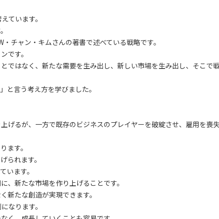
考えています。
す。
るW・チャン・キムさんの著書で述べている戦略です。
ャンです。
ことではなく、新たな需要を生み出し、新しい市場を生み出し、そこで
造」と言う考え方を学びました。
。
を上げるが、一方で既存のビジネスのプレイヤーを破綻させ、雇用を喪
わります。
あげられます。
ています。
側に、新たな市場を作り上げることです。
なく新たな創造が実現できます。
例になります。
少なく、成長していくことも容易です。