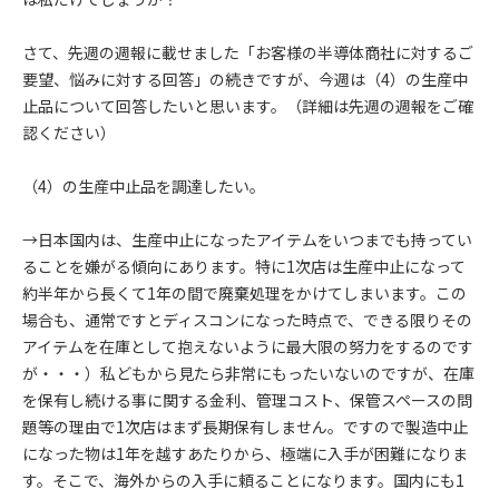
さて、先週の週報に載せました「お客様の半導体商社に対するご
要望、悩みに対する回答」の続きですが、今週は（4）の生産中
止品について回答したいと思います。（詳細は先週の週報をご確
認ください）
（4）の生産中止品を調達したい。
→日本国内は、生産中止になったアイテムをいつまでも持ってい
ることを嫌がる傾向にあります。特に1次店は生産中止になって
約半年から長くて1年の間で廃棄処理をかけてしまいます。この
場合も、通常ですとディスコンになった時点で、できる限りその
アイテムを在庫として抱えないように最大限の努力をするのです
が・・・）私どもから見たら非常にもったいないのですが、在庫
を保有し続ける事に関する金利、管理コスト、保管スペースの問
題等の理由で1次店はまず長期保有しません。ですので製造中止
になった物は1年を越すあたりから、極端に入手が困難になりま
す。そこで、海外からの入手に頼ることになります。国内にも1