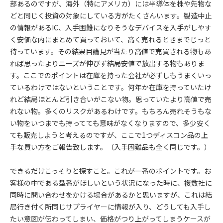
部あるのですが、海外（特にアメリカ）には半導体を株や先物な
どと同じく投資の対象にしている方がたくさんいます。製造中止
の情報があるIC、入手困難になりそうなデバイスを入手がしやす
く安価な内にまとめて買っておいて、高く売れるときまでじっと
待っています。その結果目論見が当たり高値で売買される物もあ
れば思ったよりニーズが伸びず結局安値で放出する物もありま
す。ここでのポイントは在庫を持った会社が必ずしもうまくいっ
ているわけではないということです。何年か在庫を持っていたけ
れど結局ほとんど引き合いがこない物。思っていたより高値で売
れない物。多くのリスクがあるわけです。もちろん売れそうもな
い物をいつまでも持ってても意味がなくなりますので、多少安く
ても販売しようと考えるのですが、ここで1つディスコン品の上
手な買い方をご報告致します。（入手困難品も全く同じです。）
できるだけこっそりと探すこと。これが一番のポイントです。お
客様の中である型番がほしいという状況になった時に、複数社に
同時に問い合わせをかける場合があるかと思いますが、これは結
局行き付く所同じサプライヤーに情報が入り、どうしても入手し
たい意図が伝わってしまい、価格がつり上がってしまうケースが