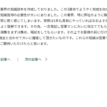
業界の知識読本を作成しておりました。この3連休でようやく完成を向
て知識習得の必要性が大いにありました。この業界、特に弊社のように
常に厚く感じてしまいます。実際は1年も真剣にやっていればおおよそ
もよく理解できます。その為、一念発起し営業マンに大いに役立てても
用語集をまずは集め、暗記をしてもらいます。その上でお客様の前に行
強会と合わせて大いに躍進して頂きたいものです。これらの知識は営業
をご期待いただけたらと思います。
の記事へ
｜
次の記事へ