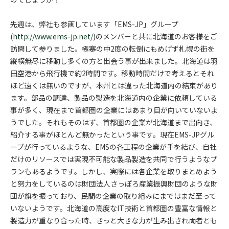
先週は、弊社も参画しています「EMS-JP」グループ
(
http://www.ems-jp.net/
)のメンバーと共に北海道のお客様をご
訪問して参りました。極寒の中2度の転倒にもめげず札幌の街を
縦横無尽に移動し多くの方と出会う事が出来ました。北海道は羽
田空港から飛行機で約2時間です。移動時間だけで考えるとそれ
ほど遠くは無いのですが、本州とは違った北海道内の結束があり
ます。部品の調達、製品の製造を北海道内の企業に依頼している
事が多く、現在まで首都圏の企業にはあまり目が向いていないよ
うでした。それもそのはず、首都圏の企業が北海道まで出向き、
紹介する事がほとんど無かったという事です。現在EMS-JPグル
ープが行っているような、EMSの各工程の企業が手を結び、自社
だけのリソースでは実現不可能な製品製造を共同で行うようなプ
ランもあるようです。しかし、実際には各企業を取りまとめよう
と努力をしているのは財団法人さっぽろ産業振興財団のような財
団が旗を振っており、民間の企業の取り組みにまではまだ至って
いないようです。北海道の高度なIT技術と首都圏の豊富な情報と
製造力が重なり合った時、きっと大きな力が生み出され両者とも