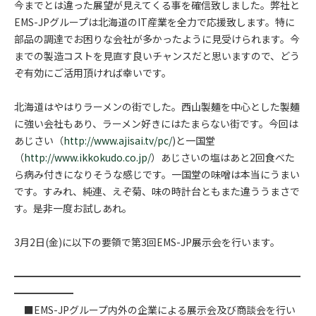
今までとは違った展望が見えてくる事を確信致しました。弊社と
EMS-JPグループは北海道のIT産業を全力で応援致します。特に
部品の調達でお困りな会社が多かったように見受けられます。今
までの製造コストを見直す良いチャンスだと思いますので、どう
ぞ有効にご活用頂ければ幸いです。
北海道はやはりラーメンの街でした。西山製麺を中心とした製麺
に強い会社もあり、ラーメン好きにはたまらない街です。今回は
あじさい（
http://www.ajisai.tv/pc/
)と一国堂
（
http://www.ikkokudo.co.jp/
）あじさいの塩はあと2回食べた
ら病み付きになりそうな感じです。一国堂の味噌は本当にうまい
です。すみれ、純連、えぞ菊、味の時計台ともまた違ううまさで
す。是非一度お試しあれ。
3月2日(金)に以下の要領で第3回EMS-JP展示会を行います。
━━━━━━━━━━━━━━━━━━━━━━━━━━━━━
━━━━━━
■EMS-JPグループ内外の企業による展示会及び商談会を行い