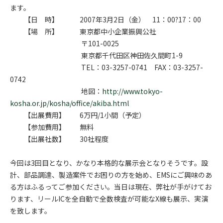
ます。
【日 時】 2007年3月2日（金） 11：00?17：00
【場 所】 東京都中小企業振興公社
〒101-0025
東京都千代田区神田佐久間町1-9
TEL：03-3257-0741 FAX：03-3257-
0742
地図：
http://www.tokyo-
kosha.or.jp/kosha/office/akiba.html
【出展費用】 6万円/1小間（予定）
【参加費用】 無料
【出展社数】 30社程度
今回は3回目となり、かなり本格的な展示会となりそうです。設
計、部品調達、製造案件でお困りの方を始め、EMSにご興味のあ
る方はふるってご参加ください。当日は現在、弊社が手がけてお
ります、リールICを全自動で全数検査が可能なX線も展示、実演
を致します。