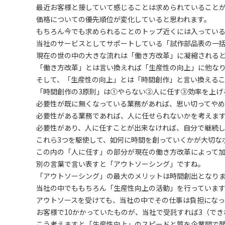
最近お客様と接していて感じることは求められていること
価格についての優先順位が変化していると思われます。
もちろん今でも求められることのトップ近くには入っている
当社のサービスとしてサポートしている「試作部品表の一
現在の世の中の大きな流れは「働き方改革」に凝縮される
「働き方改革」とは言い換えれば「生産性の向上」に他な
そして、「生産性の向上」とは「時間創作」と言い換える
「時間創作の3原則」は①やらない②人に任す③効率を上げ
必要性が既に無くなっている業務があれば、思い切ってやめ
必要性がある業務であれば、人に任せられないかを考えま
必要性があり、人に任すことが出来なければ、自分で継続
これら3つを駆使して、如何に時間を創っていくかが大切な
この内の「人に任す」の部分が現在の働き方改革によって
別の言葉で言い表すと「アウトソーシング」ですね。
「アウトソーシング」の最大のメリットは時間創出となり
当社の中でももちろん「生産性向上の活動」を行っていま
アウトソースを受けても、当社の中でその仕事は負担になっ
お客様で10かかっていたものが、当社で受託すれば3（で
こう考えますと「生産性向上」のスピードと質を企業間で