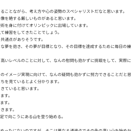
さることながら、考え方や心の姿勢のスペシャリストだなと思います。
想像を絶する厳しいものがあると思います。
技術を身に付けてオリンピックに出場しています。
見て練習をしてきたことでしょう。
る共通点がありそうです。
きな夢を抱き、その夢が目標となり、その目標を達成するために毎日の
く高いレベルのことに対して、なんの慰問も抱かずに挑戦をして、実際
そのイメージ実現に向けて、なんの疑問も抱かずに努力できることだと
たちを見ているとよく分かります。
てきていると思います。
います。
ます。
できます。
速足で向こうにある山を登り始める。
はめったにないのですが、そこは単なる通過点でその先の高い山を始め