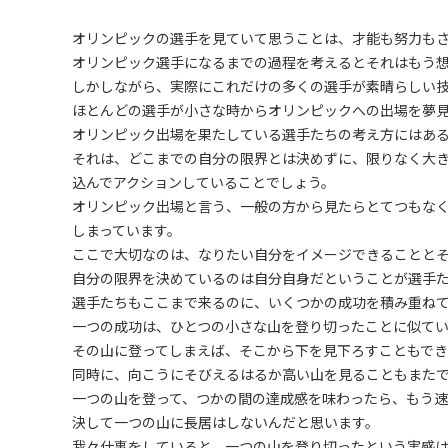
オリンピックの選手を見ていて思うことは、才能も努力も
オリンピック選手になるまでの過程を考えるとそれはもう
しかしながら、実際にこれだけの多くの選手が素晴らしい
ほとんどの選手が小さな時からオリンピックへの出場を夢
オリンピック出場を果たしている選手たちの考え方にはあ
それは、どこまでの自分の限界とは決めずに、限りなく大
込んでアクションしていることでしょう。
オリンピック出場と言う、一般の方から見たらとてつもな
しまっています。
ここで大切なのは、なりたい自分をイメージできることと
自分の限界を決めているのは自分自身だということが選手
選手たちもここまで来るのに、いくつかの成功を積み重ね
一つの成功は、ひとつの小さな山を登り切ったことに似て
その山に登ってしまえば、そこから下を見下ろすこともでき
同時に、向こうにそびえるはるか高い山を見ることもまた
一つの山を登って、つかの間の達成感を味わったら、もう
決して一つの山に長居はしないんだと思います。
我々仕事をしていると、一つの山を登り切ったという実感