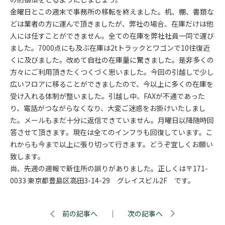
金曜日とこの週末で事務所の移転を終えました。机、棚、書類な
どは業者の方に運んで頂きましたが、弊社の場合、在庫だけは他
人には任すことができません。全ての在庫を弊社社員一同で運び
ました。7000点にも及ぶ在庫は2tトラックとワゴンで10往復近
くに及びました。改めて自社の在庫量に驚きました。是非多くの
方々にご利用頂きたくつくづく思いました。今回の引越しで少し
広いフロアに移ることができましたので、今以上に多くの在庫を
受け入れる体制が整いました。引越し中、FAXが不通であった
り、電話がつながらなくなり、大変ご迷惑をお掛けいたしまし
た。メールもまだ十分に返信できていません。月曜日以降随時回
答させて頂きます。現在は全てのインフラも回復しています。こ
れからも今まで以上に張り切って行きます。どうぞ宜しくお願い
致します。
尚、先週の週報で新住所の誤りがありました。正しくは〒171-
0033 東京都豊島区高田3-14-29 グレイスビル2F です。
前の記事へ
｜
次の記事へ