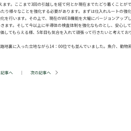
迎えます。ここまで3回の引越しを経て何とか現在までたどり着くことが
あたり様々なことを強化する必要があります。まずは仕入れルートの強
化を行います。その上で、現在のWEB機能を大幅にバージョンアップ
いきます。そして今以上に半導体の検査体制を強化なものとし、安心し
価してもらえる様、5年目も気合を入れて頑張って行きたいと考えてお
。
路地裏に入った立地ながら14：00位でも並んでいました。魚介、動物
の記事へ
｜
次の記事へ