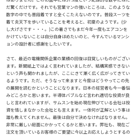
だ驚くだけです。それでも営業マンの強いところは、このような
数字の中でも普段着ですと全くこたえないのです。普段スーツを
着て炎天下を歩いていることを考えると、初夏のようです。(少
し大げさです・・・。)この暑さでもまだ今年一度もエアコンを
かけていないことは自分自身ほめたいのと、今すんでいるマンシ
ョンの設計者に感謝をしたいです。
さて、最近の電機関係企業の業績の回復は目覚しいものがござい
ます。新聞紙上ではよく言われていましたが、結構実感できない
という声も聞かれましたが、ここにきて漸く広く広がってきてい
るようです。ただ、そうなって来ますと今度はどうやってこの先
の展開を読むかということになります。日本の経営者も今一番悩
みどころかと思います。半導体バブルなど言われ適切な投資が良
しと言われていますが、サムスンを始め現在伸びている会社は投
資を惜しまなかった会社とも言えます。一体何が正解という事は
誰も教えてくれません。最後は自分で決めなければなりません。
非常に厳しい局面にかかってくるかと思います。弊社も、現在ご
注文を頂いているお客様のご要望に今以上お応えしようとするの