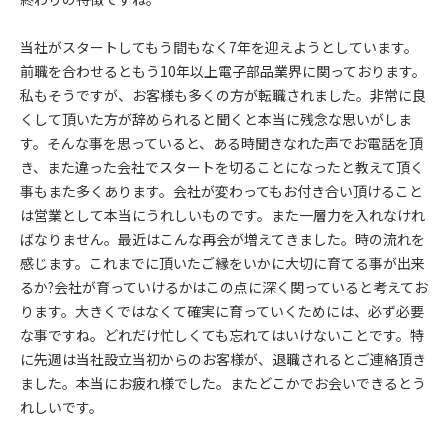
当社がスタートしてもう間もなく7年を迎えようとしています。
前職を合わせるともう10年以上電子部品業界に関っております。
私もそうですが、お客様も多くの方が転職されました。非常に良
くして頂いた方が辞められると聞くと本当に残念な思いがしま
す。そんな事を思っていると、ある時聞きなれた声でお電話を頂
き、また違った会社でスタートを切ることになったと教えて頂く
事もまた多くあります。会社が変わってもお付き合い頂けること
は営業として本当にうれしいものです。また一層力を入れなけれ
ばなりません。最近はこんな再会が増えてきました。時の流れを
感じます。これまでに頂いたご縁をいかに大切に育てる事が出来
るか?会社が育っていけるかはこの点に深く関っていると考えてお
ります。大きくではなくて確実に育っていくためには、必ず必要
な事ですね。どれだけ忙しくても忘れてはいけないことです。特
に先週は当社設立当初からのお客様が、退職されるとご連絡頂き
ました。本当にお疲れ様でした。またどこかでお会いできるとう
れしいです。