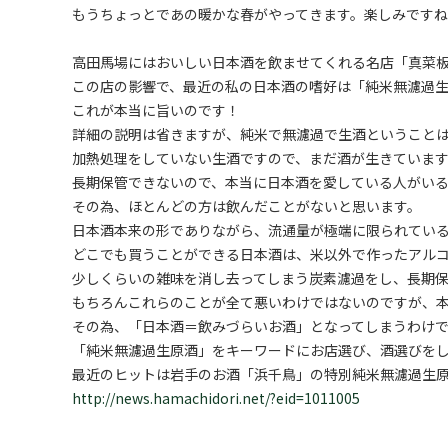
もうちょっとであの暖かな春がやってきます。楽しみです
高田馬場にはおいしい日本酒を飲ませてくれる名店「真菜
この店の影響で、最近の私の日本酒の嗜好は「純米無濾過生
これが本当に旨いのです！
詳細の説明は省きますが、純米で無濾過で生酒ということ
加熱処理をしていない生酒ですので、まだ酒が生きていま
長期保管できないので、本当に日本酒を愛している人がい
その為、ほとんどの方は飲んだことがないと思います。
日本酒本来の形でありながら、流通量が極端に限られてい
どこでも買うことができる日本酒は、米以外で作ったアル
少しくらいの雑味を消し去ってしまう炭素濾過をし、長期
もちろんこれらのことが全て悪いわけではないのですが、
その為、「日本酒＝飲みづらいお酒」となってしまうわけ
「純米無濾過生原酒」をキーワードにお店選び、酒選びを
最近のヒットは岩手のお酒「浜千鳥」の特別純米無濾過生
http://news.hamachidori.net/?eid=1011005