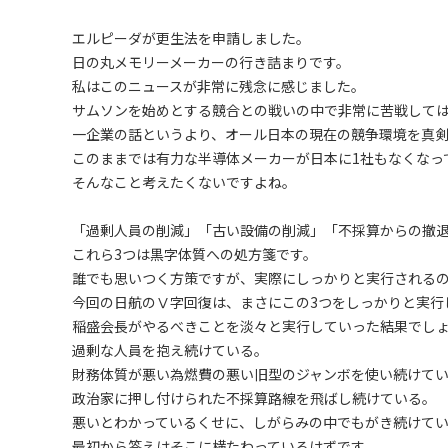
エルピーダが更生法を申請しました。
日の丸メモリーメーカーの行き詰まりです。
私はこのニュースが非常に残念に感じました。
サムソンを始めとする競合との戦いの中で非常に苦戦して
一企業の話というより、オール日本の現在の競争環境を真
このままでは有力な半導体メーカーが日本に1社もなくなっ
そんなこと考えたくないですよね。
「過剰人員の削減」「古い設備の削減」「不採算からの撤
これら3つは黒字体質への処方箋です。
誰でも思いつく方策ですが、実際にしっかりと実行される
今回の日航のⅤ字回復は、まさにこの3つをしっかりと実行
稲盛会長がやるべきことを淡々と実行していった結果でし
過剰な人員を抱え続けている。
財務体質が悪い為燃費の悪い旧型のジャンボを使い続けて
政治家に押し付けられた不採算路線を飛ばし続けている。
悪いとわかっているくせに、しがらみの中でもがき続けてい
最初から答えはそこに横たわっているはずです。