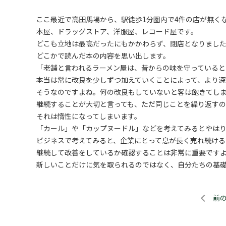
ここ最近で高田馬場から、駅徒歩1分圏内で4件の店が無くな
本屋、ドラッグストア、洋服屋、レコード屋です。
どこも立地は最高だったにもかかわらず、閉店となりまし
どこかで読んだ本の内容を思い出します。
「老舗と言われるラーメン屋は、昔からの味を守っていると
本当は常に改良を少しずつ加えていくことによって、より深
そうなのですよね。何の改良もしていないと客は飽きてし
継続することが大切と言っても、ただ同じことを繰り返す
それは惰性になってしまいます。
「カール」や「カップヌードル」などを考えてみるとやは
ビジネスで考えてみると、企業にとって息が長く売れ続ける
継続して改善をしているか確認することは非常に重要です
新しいことだけに気を取られるのではなく、自分たちの基礎
前