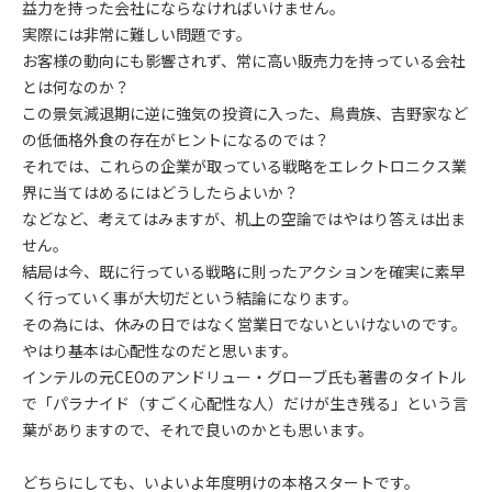
益力を持った会社にならなければいけません。
実際には非常に難しい問題です。
お客様の動向にも影響されず、常に高い販売力を持っている会社
とは何なのか？
この景気減退期に逆に強気の投資に入った、鳥貴族、吉野家など
の低価格外食の存在がヒントになるのでは？
それでは、これらの企業が取っている戦略をエレクトロニクス業
界に当てはめるにはどうしたらよいか？
などなど、考えてはみますが、机上の空論ではやはり答えは出ま
せん。
結局は今、既に行っている戦略に則ったアクションを確実に素早
く行っていく事が大切だという結論になります。
その為には、休みの日ではなく営業日でないといけないのです。
やはり基本は心配性なのだと思います。
インテルの元CEOのアンドリュー・グローブ氏も著書のタイトル
で「パラナイド（すごく心配性な人）だけが生き残る」という言
葉がありますので、それで良いのかとも思います。
どちらにしても、いよいよ年度明けの本格スタートです。