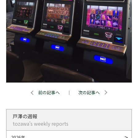
前の記事へ
｜
次の記事へ
戸澤の週報
tozawa's weekly reports
2026年