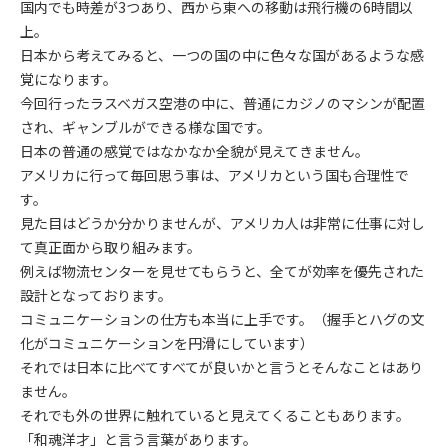
国内でも時差が3つあり、西から東への移動は飛行機の6時間以
上。
日本から考えてみると、一つの国の中に色々な国があるような感
覚になります。
今回行ったラスベガス空港の中に、普通にカジノのマシンが配置
され、ギャンブルができる様な国です。
日本の普通の感覚ではなかなか全貌が見えてきません。
アメリカに行って毎回思う事は、アメリカという国も合理性で
す。
見た目はどうか分かりませんが、アメリカ人は非常に仕事に対し
て真正面から取り組みます。
例えば物流センターを見せてもらうと、全てが効率を優先された
設計となっております。
コミュニケーションの仕方も本当に上手です。（握手とハグの文
化がコミュニケーションを円滑にしています）
それでは日本に比べてすべてが良いかと言うとそんなことはあり
ません。
それでも外の世界に触れていると見えてくることもあります。
「和魂洋才」と言う言葉があります。