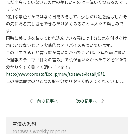
まだ出会っていないこの世の美しいものは一体いくつあるのでし
ょうか?
特別な景色とかではなく日常のそして、少しだけ足を延ばしたそ
の先にある美しさをできるだけ多くみることは人々の楽しみで
す。
同時に美しさを装って紛れ込んでいる悪には十分に気を付けなけ
ればいけないという実践的なアドバイスもついています。
この「生きる」と言う詩が言いたかったことは、3年も前に書い
た週報のテーマ「日々の営み」で私が言いたかったことを100倍
分かりやすく書いて頂いています。
http://www.corestaff.co.jp/new/tozawa/detail/671
この詩は幸せのひとつの形を分かりやすく教えてくれています。
前の記事へ
｜
次の記事へ
戸澤の週報
tozawa's weekly reports