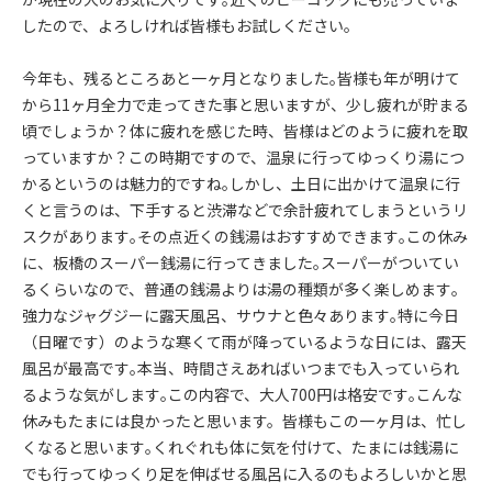
したので、よろしければ皆様もお試しください｡
今年も、残るところあと一ヶ月となりました｡皆様も年が明けて
から11ヶ月全力で走ってきた事と思いますが、少し疲れが貯まる
頃でしょうか？体に疲れを感じた時、皆様はどのように疲れを取
っていますか？この時期ですので、温泉に行ってゆっくり湯につ
かるというのは魅力的ですね｡しかし、土日に出かけて温泉に行
くと言うのは、下手すると渋滞などで余計疲れてしまうというリ
スクがあります｡その点近くの銭湯はおすすめできます｡この休み
に、板橋のスーパー銭湯に行ってきました｡スーパーがついてい
るくらいなので、普通の銭湯よりは湯の種類が多く楽しめます｡
強力なジャグジーに露天風呂、サウナと色々あります｡特に今日
（日曜です）のような寒くて雨が降っているような日には、露天
風呂が最高です｡本当、時間さえあればいつまでも入っていられ
るような気がします｡この内容で、大人700円は格安です｡こんな
休みもたまには良かったと思います。皆様もこの一ヶ月は、忙し
くなると思います｡くれぐれも体に気を付けて、たまには銭湯に
でも行ってゆっくり足を伸ばせる風呂に入るのもよろしいかと思