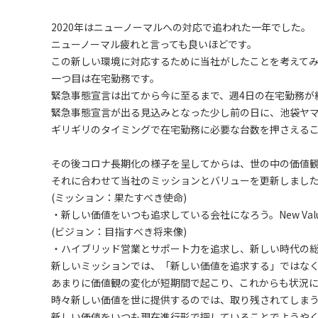
2020年はニューノーマルへの対応で追われた一年でした。
ニューノーマル疲れと言っても良いほどです。
この新しい環境に対応するために当社がしたことを考えて
一つ目は在宅勤務です。
緊急事態宣言は出てから今に至るまで、週4日の在宅勤務が
緊急事態宣言が出る見込みとなった少し前の日に、池袋ヤマ
ギリギリのタイミングで在宅勤務に必要な台数を押さえる
その後コロナ長期化の様子を呈してからは、世の中の価値
それに合わせて当社のミッションとバリューを更新しまし
(ミッション：果たすべき使命)
・新しい価値をいつも追求している会社になろう。New Value 
(ビジョン：目指すべき将来像)
・ハイブリッド営業とサポート力を追求し、新しい時代の
新しいミッションでは、「新しい価値を追求する」ではな
あまりに価値観の変化が短期間で起こり、これからも状況
時々新しい価値を世に提供するのでは、取り残されてしま
新しい価値をいつも現在進行形で探していることでようや