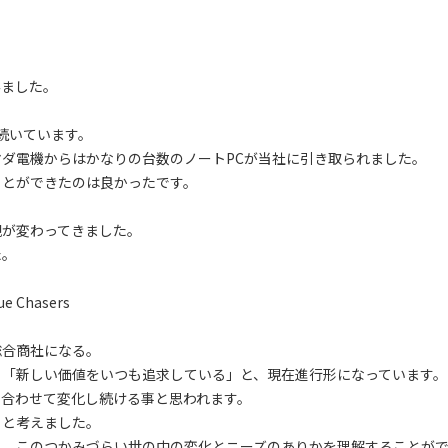
みました。
続いています。
ダ電機からはかなりの台数のノートPCが当社に引き取られました。
ことができたのは良かったです。
観が変わってきました。
た。
Chasers
総合商社になる。
く「新しい価値をいつも追求している」と、現在進行形になっています。
に合わせて変化し続ける事と思われます。
うと考えました。
く、このつかみづらい世の中の変化とニーズのありかを理解することが