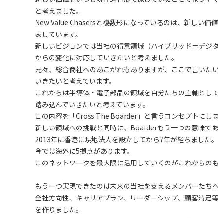
と考えました。
New Value Chasersと複数形になっているのは、
表しています。
新しいビジョンでは当社の得意領域（ハイブリッド＝デジタル(WE
からの変化に対応していきたいと考えました。
元々、総合商社へのあこがれもありますが、ここで言いた
いきたいと考えています。
これからは半導体・電子部品の領域を自分たちの主軸とし
踏み込んでいきたいと考えています。
この内容を「Cross The Boarder」と言うコンセプトにし
新しい領域への挑戦と同時に、Boarderもう一つの意味
2013年に香港に現地法人を設立してから7年が経ちました。
今では海外に5拠点があります。
このネットワークを最大限に活用していくのがこれからの
もう一つ実現できたのは未来の当社を支えるメンバーたち
全社方向性、キャリアプラン、リーダーシップ、顧客満足
を作りました。