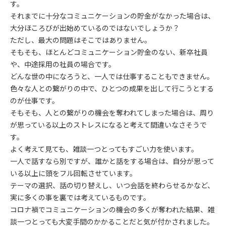
す。
それまでに十分なコミュニケーションの貯金がなかった場合は、
大分ほころびが出始めているのではないでしょうか？
ただし、最大の問題はそこではありません。
そもそも、ほとんどコミュニケーション貯金のない、新卒社員
や、中途採用の社員の場合です。
どんな世の中になろうと、一人では仕事することもできません。
色々な人との繋がりの中で、ひとつの成果を出して行こうとする
のが仕事です。
そもそも、人との繋がりの機会を奪われてしまった場合は、周り
が思っている以上のストレスになると考えて間違いなさそうで
す。
よく考えて見ても、雑談一つとってもすごい力を使います。
一人で話すなら別ですが、誰かと話をする場合は、自分が思って
いる以上に頭をフル回転させています。
テーマの選択、話の切り替えし、いつ会話を終わらせるかなど、
実に多くの事を裏では考えているものです。
コロナ禍でコミュニケーションの機会の多くが奪われた結果、雑
談一つとっても大変手間のかかることだと気が付かされました。