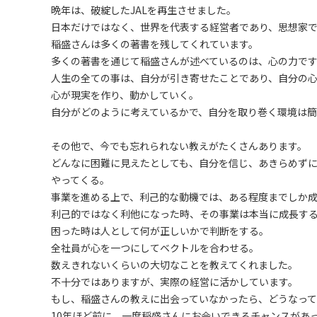
晩年は、破綻したJALを再生させました。
日本だけではなく、世界を代表する経営者であり、思想家
稲盛さんは多くの著書を残してくれています。
多くの著書を通じて稲盛さんが述べているのは、心の力で
人生の全ての事は、自分が引き寄せたことであり、自分の
心が現実を作り、動かしていく。
自分がどのように考えているかで、自分を取り巻く環境は簡
その他で、今でも忘れられない教えがたくさんあります。
どんなに困難に見えたとしても、自分を信じ、あきらめず
やってくる。
事業を進める上で、利己的な動機では、ある程度までしか
利己的ではなく利他になった時、その事業は本当に成長す
困った時は人として何が正しいかで判断をする。
全社員が心を一つにしてベクトルを合わせる。
数えきれないくらいの大切なことを教えてくれました。
不十分ではありますが、実際の経営に活かしています。
もし、稲盛さんの教えに出会っていなかったら、どうなって
10年ほど前に、一度稲盛さんにお会いできるチャンスがあ