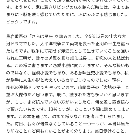
す。ようやく、家に着きリビングの床を踏んだ時には、今まであ
まりに下駄を硬く感じていたために、ふにゃふにゃ感じました。
ビックリですね。
黒岩重吾の「さらば星座｣を読みました。全5部13巻の壮大な大
河ドラマでした。太平洋戦争にて両親を喪った正明の半生を綴っ
たものです。戦争にて期せず浮浪児として生きていくことを強い
られた正明が、数々の苦難を乗り越え成長し、初恋の人と結ばれ
る。この様に書きますと恋愛小説に聞こえますが、そんな狭いも
のではなく、経済小説でもあり、ある意味歴史小説でもあり、私
が勝手に人生小説と考えているカテゴリのものでした。現在、
NHKの連続ドラマでもやっています、山崎豊子の「大地の子」と
並ぶ大傑作だと思います。既に、読まれた方も多いかと思います
が、もし、まだ読んでいない方がいましたら、何を差し置き読ん
で頂きたいものです。13巻ですが、あっという間に読めてしまい
ます。この本を通じて、改めて様々なことを考えさせられまし
た。毎日、我々が何気なくしていること一つ一つが、本当は当た
り前なことなど何もないことがよく分ります。毎日働けること、