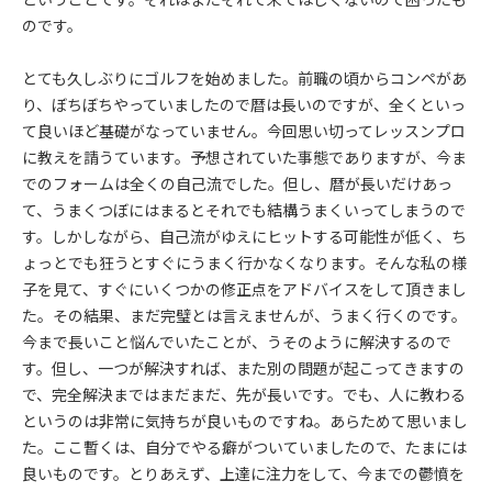
のです。
とても久しぶりにゴルフを始めました。前職の頃からコンペがあ
り、ぼちぼちやっていましたので暦は長いのですが、全くといっ
て良いほど基礎がなっていません。今回思い切ってレッスンプロ
に教えを請うています。予想されていた事態でありますが、今ま
でのフォームは全くの自己流でした。但し、暦が長いだけあっ
て、うまくつぼにはまるとそれでも結構うまくいってしまうので
す。しかしながら、自己流がゆえにヒットする可能性が低く、ち
ょっとでも狂うとすぐにうまく行かなくなります。そんな私の様
子を見て、すぐにいくつかの修正点をアドバイスをして頂きまし
た。その結果、まだ完璧とは言えませんが、うまく行くのです。
今まで長いこと悩んでいたことが、うそのように解決するので
す。但し、一つが解決すれば、また別の問題が起こってきますの
で、完全解決まではまだまだ、先が長いです。でも、人に教わる
というのは非常に気持ちが良いものですね。あらためて思いまし
た。ここ暫くは、自分でやる癖がついていましたので、たまには
良いものです。とりあえず、上達に注力をして、今までの鬱憤を