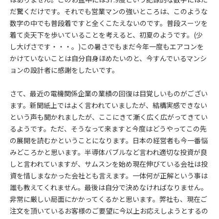
だ驚くだけです。それでも営業マンの強いところは、このような
数字の中でも普段着ですと全くこたえないのです。普段スーツを
着て炎天下を歩いていることを考えると、初夏のようです。(少
し大げさです・・・。)この暑さでもまだ今年一度もエアコンを
かけていないことは自分自身ほめたいのと、今すんでいるマンシ
ョンの設計者に感謝をしたいです。
さて、最近の電機関係企業の業績の回復は目覚しいものがござい
ます。新聞紙上ではよく言われていましたが、結構実感できない
という声も聞かれましたが、ここにきて漸く広く広がってきてい
るようです。ただ、そうなって来ますと今度はどうやってこの先
の展開を読むかということになります。日本の経営者も今一番悩
みどころかと思います。半導体バブルなど言われ適切な投資が良
しと言われていますが、サムスンを始め現在伸びている会社は投
資を惜しまなかった会社とも言えます。一体何が正解という事は
誰も教えてくれません。最後は自分で決めなければなりません。
非常に厳しい局面にかかってくるかと思います。弊社も、現在ご
注文を頂いているお客様のご要望に今以上お応えしようとするの