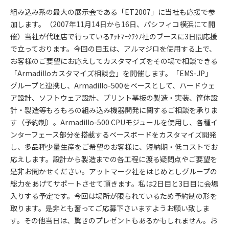
組み込み系の最大の展示会である「ET2007」に当社も応援で参
加します。（2007年11月14日から16日、パシフィコ横浜にて開
催）当社が代理店で行っているｱｯﾄﾏｰｸﾃｸﾉ社のブースに3日間応援
で立っております。今回の目玉は、アルマジロを使用する上で、
お客様のご要望にお応えしてカスタマイズをその場で相談できる
「Armadilloカスタマイズ相談会」を開催します。「EMS-JP」
グループと連携し、Armadillo-500をベースとして、ハードウェ
ア設計、ソフトウェア設計、プリント基板の製造・実装、筐体設
計・製造等もろもろの組み込み機器開発に関するご相談を承りま
す（予約制）。Armadillo-500 CPUモジュールを使用し、各種イ
ンターフェース部分を搭載するベースボードをカスタマイズ開発
し、多品種少量生産をご希望のお客様に、短納期・低コストでお
応えします。設計から製造までの各工程に渡る疑問点やご要望を
是非お聞かせください。アットマーク社をはじめとしグループの
総力をあげてサポートさせて頂きます。私は2日目と3日目に会場
入りする予定です。今回は場所が限られているため予約制の形を
取ります。是非とも奮ってご応募下さいますようお願い致しま
す。その他当日は、驚きのプレゼントもあるかもしれません。お