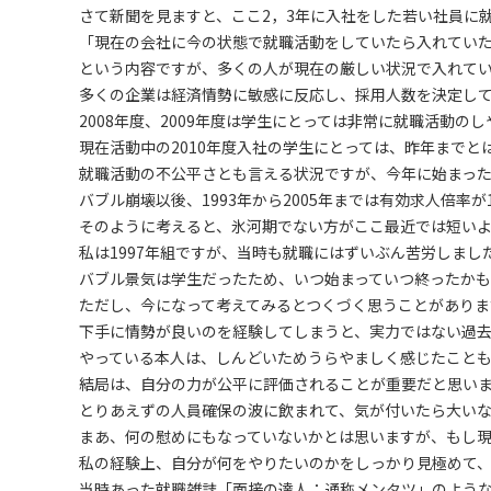
さて新聞を見ますと、ここ2，3年に入社をした若い社員に
「現在の会社に今の状態で就職活動をしていたら入れていた
という内容ですが、多くの人が現在の厳しい状況で入れて
多くの企業は経済情勢に敏感に反応し、採用人数を決定し
2008年度、2009年度は学生にとっては非常に就職活動の
現在活動中の2010年度入社の学生にとっては、昨年まで
就職活動の不公平さとも言える状況ですが、今年に始まっ
バブル崩壊以後、1993年から2005年までは有効求人倍率
そのように考えると、氷河期でない方がここ最近では短い
私は1997年組ですが、当時も就職にはずいぶん苦労しまし
バブル景気は学生だったため、いつ始まっていつ終ったかも
ただし、今になって考えてみるとつくづく思うことがありま
下手に情勢が良いのを経験してしまうと、実力ではない過
やっている本人は、しんどいためうらやましく感じたこと
結局は、自分の力が公平に評価されることが重要だと思い
とりあえずの人員確保の波に飲まれて、気が付いたら大い
まあ、何の慰めにもなっていないかとは思いますが、もし
私の経験上、自分が何をやりたいのかをしっかり見極めて
当時あった就職雑誌「面接の達人：通称メンタツ」のよう