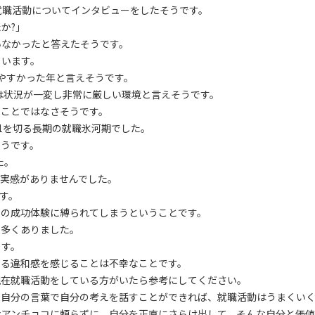
就職活動についてインタビューをしたそうです。
か?」
いなかったと答えたそうです。
ています。
しやすかった年と言えそうです。
とは状況が一変し非常に厳しい環境と言えそうです。
たことではなさそうです。
が1を切る長期の就職氷河期でした。
ようです。
た。
実感がありませんでした。
す。
去の成功体験に縛られてしまうということです。
も多くありました。
ます。
なる違和感を感じることは不幸なことです。
現在就職活動をしている方がいたら参考にしてください。
、自分の言葉で自分の考えを話すことができれば、就職活動はうまくい
なアンチョコに頼らずに、自分を正直にさらけ出して、そんな自分と価