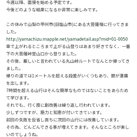
今週以降、面接を始める予定です。
今後どのような結果になるか非常に楽しみです。
この休みで山梨の甲州市(旧塩山市)にある大菩薩嶺に行ってきま
した。
http://yamachizu.mapple.net/yamadetail.asp?mid=01-0050
車で上がれるところまで上がる山登りはあまり好きでなく、一番
下の大菩薩峠登山口から登りました。
その後、厳しいと言われている丸山峠ルートでなんとか帰ってき
ました。
帰りの道では1メートルを超える段差がいくつもあり、膝が激痛
を出します。
7時間を超える山行はそんな簡単なものではないことをあらため
て学びます。
それでも、行く度に創改善は繰り返し行われています。
少しずつですが、筋力と知恵が付いてきています。
前回の失敗を反省し直ちに次回の山行には改善しています。
その為、どんどんできる事が増えてきます。そんなところが楽し
いのでしょうね。