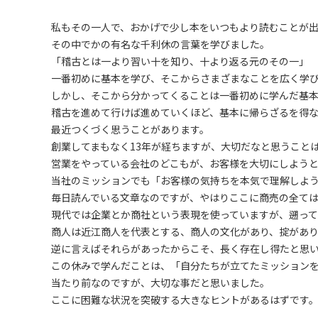
私もその一人で、おかげで少し本をいつもより読むことが
その中でかの有名な千利休の言葉を学びました。
「稽古とは一より習い十を知り、十より返る元のその一」
一番初めに基本を学び、そこからさまざまなことを広く学
しかし、そこから分かってくることは一番初めに学んだ基
稽古を進めて行けば進めていくほど、基本に帰らざるを得
最近つくづく思うことがあります。
創業してまもなく13年が経ちますが、大切だなと思うこと
営業をやっている会社のどこもが、お客様を大切にしようと
当社のミッションでも「お客様の気持ちを本気で理解しよ
毎日読んでいる文章なのですが、やはりここに商売の全ては
現代では企業とか商社という表現を使っていますが、遡って
商人は近江商人を代表とする、商人の文化があり、掟があ
逆に言えばそれらがあったからこそ、長く存在し得たと思
この休みで学んだことは、「自分たちが立てたミッション
当たり前なのですが、大切な事だと思いました。
ここに困難な状況を突破する大きなヒントがあるはずです