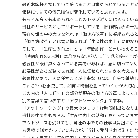
最近お客様と接していて感じることは求められていること
価格についての優先順位が変化していると思われます。
もちろん今でも求められることのトップ近くには入っている
当社のサービスとしてサポートしている「試作部品表の一
現在の世の中の大きな流れは「働き方改革」に凝縮される
「働き方改革」とは言い換えれば「生産性の向上」に他な
そして、「生産性の向上」とは「時間創作」と言い換える
「時間創作の3原則」は①やらない②人に任す③効率を上げ
必要性が既に無くなっている業務があれば、思い切ってやめ
必要性がある業務であれば、人に任せられないかを考えま
必要性があり、人に任すことが出来なければ、自分で継続
これら3つを駆使して、如何に時間を創っていくかが大切な
この内の「人に任す」の部分が現在の働き方改革によって
別の言葉で言い表すと「アウトソーシング」ですね。
「アウトソーシング」の最大のメリットは時間創出となり
当社の中でももちろん「生産性向上の活動」を行っていま
アウトソースを受けても、当社の中でその仕事は負担になっ
お客様で10かかっていたものが、当社で受託すれば3（で
こう考えますと「生産性向上」のスピードと質を企業間で